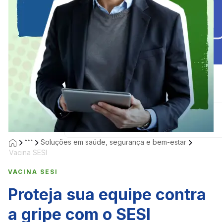
&nbps
&nbps
&nbps
Soluções em saúde, segurança e bem-estar
Vacina SESI
VACINA SESI
Proteja sua equipe contra
a gripe com o SESI