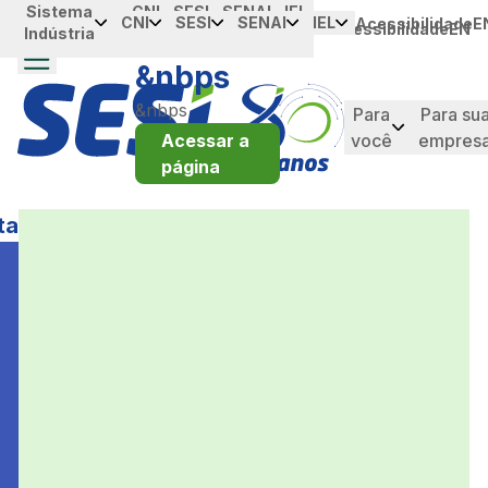
Sistema
Portal da
CNI
SESI
SENAI
IEL
Skip to Main Content
CNI
SESI
SENAI
IEL
Acessibilidade
E
Acessibilidade
EN
Indústria
Industria
&nbps
&nbps
Para
Para su
Acessar a
você
empres
página
taque