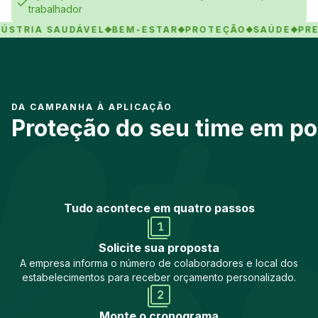
trabalhador
RIA SAUDÁVEL
BEM-ESTAR
PROTEÇÃO
SAÚDE
PREVEN
DA CAMPANHA À APLICAÇÃO
Proteção do seu time em p
Tudo acontece em quatro passos
Solicite sua proposta
A empresa informa o número de colaboradores e local dos
estabelecimentos para receber orçamento personalizado.
Monte o cronograma