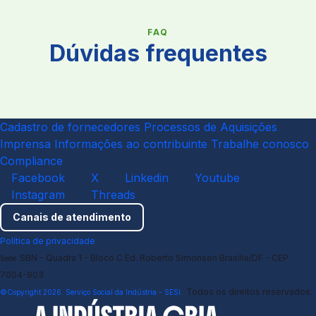
FAQ
Dúvidas frequentes
Cadastro de fornecedores
Processos de Aquisições
Imprensa
Informações ao contribuinte
Trabalhe conosco
Compliance
Facebook
X
Linkedin
Youtube
Instagram
Threads
Canais de atendimento
Política de privacidade
SBN - Quadra 1 - Bloco C Ed. Roberto Simonsen Brasília/DF - CEP
Sede
7004-903
Todos os direitos reservados.
©Copyright 2026. Serviço Social da Indústria - SESI.