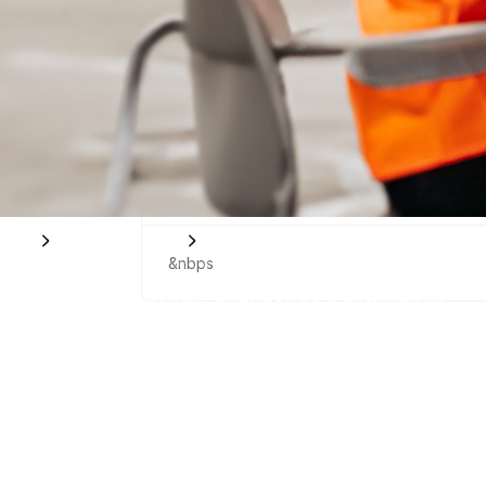
&nbps
&nbps
Para sua empresa
Soluções em saúde, segurança e bem-estar
&nbps
SOLUÇÕES EM SAÚDE, SEGURANÇA E BEM-ESTAR
Faça da sua empresa
um ambiente seguro
e saudável