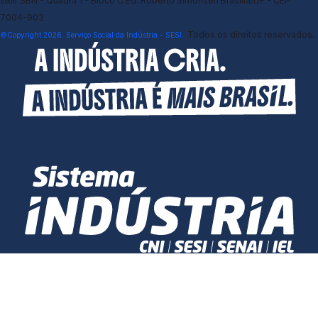
SBN - Quadra 1 - Bloco C Ed. Roberto Simonsen Brasília/DF - CEP
Sede
7004-903
Todos os direitos reservados.
©Copyright 2026. Serviço Social da Indústria - SESI.