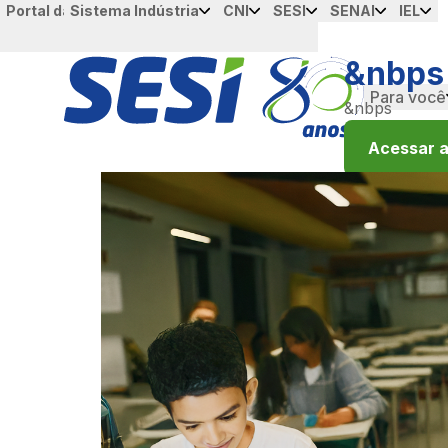
Portal da Industria
Sistema Indústria
CNI
SESI
CNI
SENAI
SESI
IEL
SENAI
IEL
メインコンテンツにスキップ
&nbps
Para você
&nbps
Acessar a