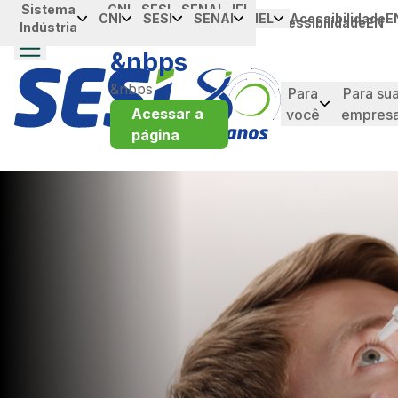
Sistema
Portal da
CNI
SESI
SENAI
IEL
メインコンテンツにスキップ
CNI
SESI
SENAI
IEL
Acessibilidade
E
Acessibilidade
EN
Indústria
Industria
&nbps
&nbps
Para
Para su
Acessar a
você
empres
página
taque