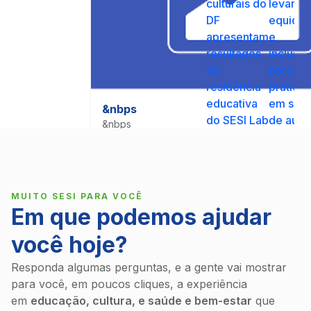
culturais do
levar
DF
equida
apresentam
e
resultados
inclusã
da
para a
residência
prática
educativa
em sala
&nbps
do SESI Lab
de aula
&nbps
&nbps
MUITO SESI PARA VOCÊ
Em que podemos ajudar
você hoje?
Responda algumas perguntas, e a gente vai mostrar
para você, em poucos cliques, a experiência
em
educação, cultura, e saúde e bem-estar
que