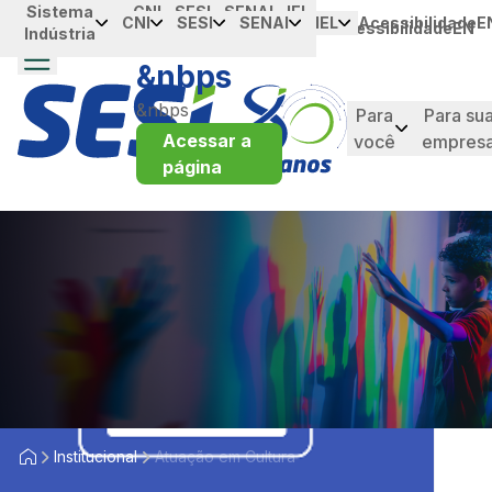
Atuação em Cultura - SESI
Sistema
Portal da
CNI
SESI
SENAI
IEL
メインコンテンツにスキップ
CNI
SESI
SENAI
IEL
Acessibilidade
E
Acessibilidade
EN
Indústria
Industria
&nbps
&nbps
Para
Para su
Acessar a
você
empres
página
taque
Institucional
Atuação em Cultura