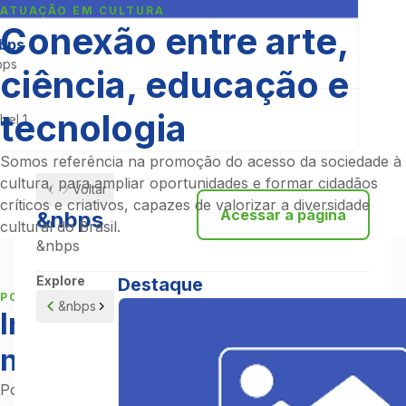
ATUAÇÃO EM CULTURA
Conexão entre arte,
bps
bps
ciência, educação e
tecnologia
bel 1
Somos referência na promoção do acesso da sociedade à
cultura, para ampliar oportunidades e formar cidadãos
Voltar
críticos e criativos, capazes de valorizar a diversidade
Acessar a página
&nbps
cultural do Brasil.
&nbps
Explore
Destaque
POLÍTICA NACIONAL
&nbps
Integração da cultura em
nossa atuação sistêmica
Por meio de projetos que impactam positivamente as