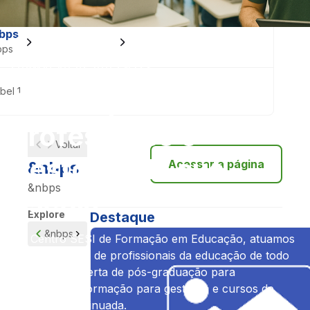
bps
Para sua empresa
Formação de docentes
bps
FORMAÇÃO DE DOCENTES
bel 1
Qualifique os
professores e
Voltar
gestores da sua
Acessar a página
&nbps
&nbps
escola
Explore
Destaque
&nbps
No Centro SESI de Formação em Educação, atuamos
na capacitação de profissionais da educação de todo
o país, com oferta de pós-graduação para
professores, formação para gestores e cursos de
educação continuada.