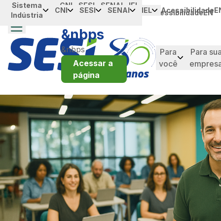
Sistema
Portal da
CNI
SESI
SENAI
IEL
跳转到主内容
CNI
SESI
SENAI
IEL
Acessibilidade
E
Acessibilidade
EN
Indústria
Industria
&nbps
&nbps
Para
Para su
Acessar a
você
empres
página
taque