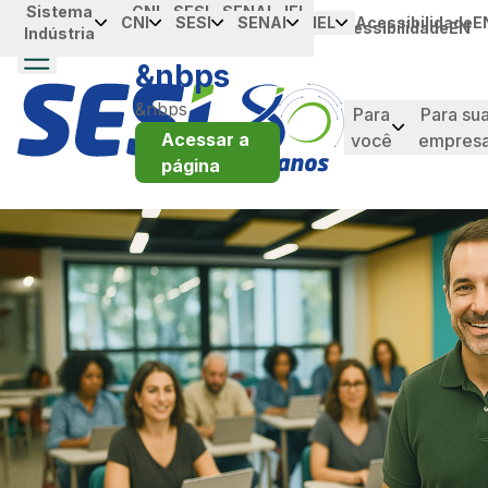
Sistema
Portal da
CNI
SESI
SENAI
IEL
Overslaan en naar hoofdinhoud gaan
CNI
SESI
SENAI
IEL
Acessibilidade
E
Acessibilidade
EN
Indústria
Industria
&nbps
&nbps
Para
Para su
Acessar a
você
empres
página
taque