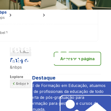
bps
Para sua empresa
Formação de docentes
bps
FORMAÇÃO DE DOCENTES
bel 1
Qualifique os
professores e
Voltar
gestores da sua
Acessar a página
&nbps
&nbps
escola
Explore
Destaque
&nbps
No Centro SESI de Formação em Educação, atuamos
na capacitação de profissionais da educação de todo
o país, com oferta de pós-graduação para
professores, formação para gestores e cursos de
educação continuada.