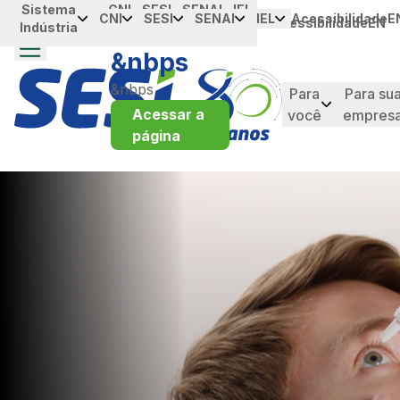
Sistema
Portal da
CNI
SESI
SENAI
IEL
Ugrás a fő tartalomhoz
CNI
SESI
SENAI
IEL
Acessibilidade
E
Acessibilidade
EN
Indústria
Industria
&nbps
&nbps
Para
Para su
Acessar a
você
empres
página
taque