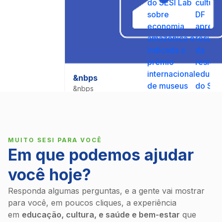
do SESI Lab
cultura
sobre
DF
economia
aprese
amazônica é
result
indicada a
da
prêmio
residê
internacional
educat
&nbps
de museus
do SES
&nbps
&nbps
MUITO SESI PARA VOCÊ
Em que podemos ajudar
você hoje?
Responda algumas perguntas, e a gente vai mostrar
para você, em poucos cliques, a experiência
em
educação, cultura, e saúde e bem-estar
que