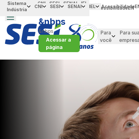
Sistema
Portal da
CNI
SESI
SENAI
IEL
Saltar al contenido principal
CNI
SESI
SENAI
IEL
Acessibilidade
E
Acessibilidade
EN
Indústria
Industria
&nbps
&nbps
Para
Para su
Acessar a
você
empres
página
taque