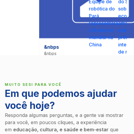
Equipe de
do SES
robótica do
sobre
Pará
econo
representará
amazôn
o Brasil em
indica
mundial na
prêmi
China
interna
&nbps
de mu
&nbps
&nbps
MUITO SESI PARA VOCÊ
Em que podemos ajudar
você hoje?
Responda algumas perguntas, e a gente vai mostrar
para você, em poucos cliques, a experiência
em
educação, cultura, e saúde e bem-estar
que