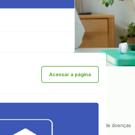
Acessar a página
ompetitivos
rganização.
trabalho seguros e saudáveis, com prevenção de doenças