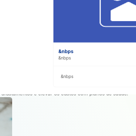
vita
l
&nbps
&nbps
xo, impactado por diversas tendências demográficas e epid
&nbps
nças crônicas, que podem afetar a capacidade dos trabalha
 afastamentos e elevar os custos com planos de saúde.