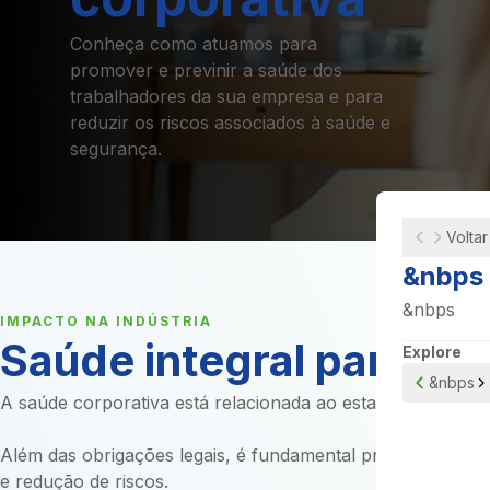
Conheça como atuamos para
promover e previnir a saúde dos
trabalhadores da sua empresa e para
reduzir os riscos associados à saúde e
segurança.
Voltar
&nbps
&nbps
IMPACTO NA INDÚSTRIA
Saúde integral para ne
Explore
&nbps
A saúde corporativa está relacionada ao estado de bem-es
Além das obrigações legais, é fundamental promover e ma
e redução de riscos.